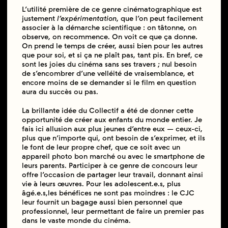
L’utilité première de ce genre cinématographique est
justement
l’expérimentation
, que l’on peut facilement
associer à la démarche scientifique : on tâtonne, on
observe, on recommence. On voit ce que ça donne.
On prend le temps de créer, aussi bien pour les autres
que pour soi, et si ça ne plaît pas, tant pis. En bref, ce
sont les joies du cinéma sans ses travers ; nul besoin
de s’encombrer d’une velléité de vraisemblance, et
encore moins de se demander si le film en question
aura du succès ou pas.
La brillante idée du Collectif a été de donner cette
opportunité de créer aux enfants du monde entier. Je
fais ici allusion aux plus jeunes d’entre eux — ceux-ci,
plus que n’importe qui, ont besoin de s’exprimer, et ils
le font de leur propre chef, que ce soit avec un
appareil photo bon marché ou avec le smartphone de
leurs parents. Participer à ce genre de concours leur
offre l’occasion de partager leur travail, donnant ainsi
vie à leurs œuvres. Pour les adolescent.e.s, plus
âgé.e.s,les bénéfices ne sont pas moindres : le CJC
leur fournit un bagage aussi bien personnel que
professionnel, leur permettant de faire un premier pas
dans le vaste monde du cinéma.