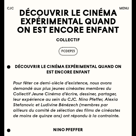
C
OLLECTIF
J
EUNE
C
INÉMA
MENU
DÉCOUVRIR LE CINÉMA
EXPÉRIMENTAL QUAND
ON EST ENCORE ENFANT
COLLECTIF
FCDEP23
DÉCOUVRIR LE CINÉMA EXPÉRIMENTAL QUAND ON
EST ENCORE ENFANT
Pour fêter ce demi-siècle d’existence, nous avons
demandé aux plus jeunes cinéastes membres du
Collectif Jeune Cinéma d’écrire, dessiner, partager,
leur expérience au sein du CJC. Nino Pfeffer, Alexia
Stefanovic et Ludivine Bénézech (membres par
ailleurs du comité
de sélection des films de cinéastes
de moins de quinze ans) ont répondu à la contrainte.
NINO PFEFFER