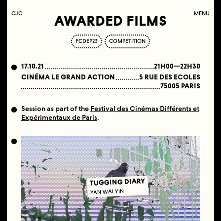
C
OLLECTIF
J
EUNE
C
INÉMA
MENU
AWARDED FILMS
FCDEP23
COMPETITION
17.10.21
21H00—22H30
CINÉMA LE GRAND ACTION
5 RUE DES ECOLES
75005 PARIS
Session as part of the
Festival des Cinémas Différents et
Expérimentaux de Paris
.
TUGGING DIARY
YAN WAI YIN