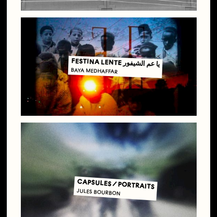
FESTINA LENTE
يا عم الشيفور
BAYA MEDHAFFAR
CAPSULES / PORTRAITS
JULES BOURBON