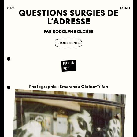
C
OLLECTIF
J
EUNE
C
INÉMA
MENU
QUESTIONS SURGIES DE
L’ADRESSE
PAR RODOLPHE OLCÈSE
ETOILEMENTS
FILE
PDF
Photographie : Smaranda Olcèse-Trifan