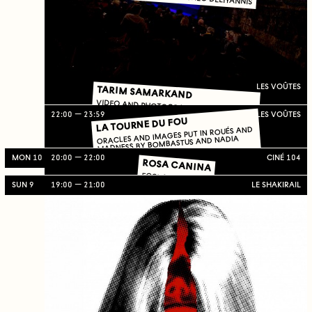
LES VOÛTES
TARIM SAMARKAND
VIDEO AND PHOTOGRAPHIC INSTALLATION
22:00
23:59
LES VOÛTES
LA TOURNE DU FOU
ORACLES AND IMAGES PUT IN ROUÉS AND
MADNESS BY BOMBASTUS AND NADIA
BARRIENTOS
MON 10
20:00
22:00
CINÉ 104
ROSA CANINA
FOCUS #7
SUN 9
19:00
21:00
LE SHAKIRAIL