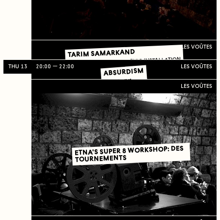
LES VOÛTES
TARIM SAMARKAND
VIDEO AND PHOTOGRAPHIC INSTALLATION
THU 13
20:00
22:00
LES VOÛTES
ABSURDISM
FOCUS #11
LES VOÛTES
ETNA'S SUPER 8 WORKSHOP: DES
TOURNEMENTS