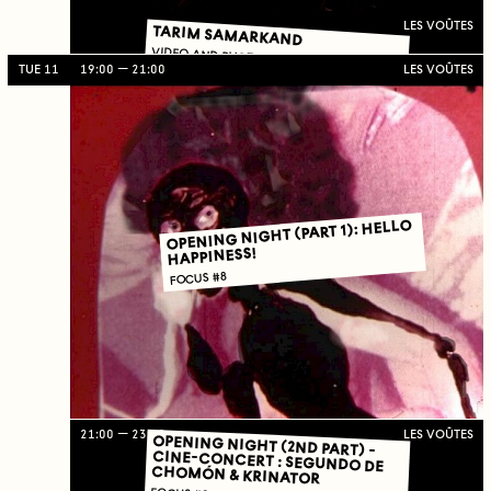
LES VOÛTES
TARIM SAMARKAND
VIDEO AND PHOTOGRAPHIC INSTALLATION
TUE 11
19:00
21:00
LES VOÛTES
OPENING NIGHT (PART 1): HELLO
HAPPINESS!
FOCUS #8
21:00
23:59
LES VOÛTES
OPENING NIGHT (2ND PART) -
CINE-CONCERT : SEGUNDO DE
CHOMÓN & KRINATOR