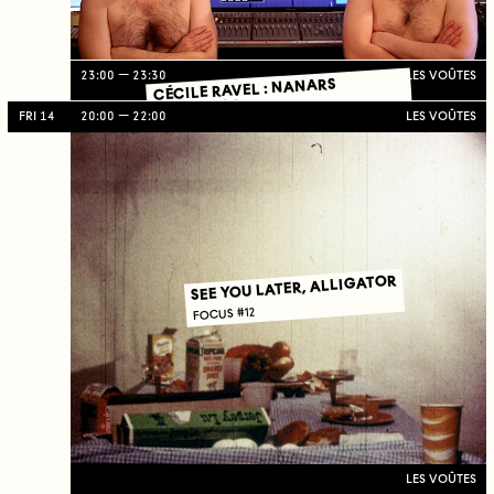
23:00
23:30
LES VOÛTES
CÉCILE RAVEL : NANARS
FAMILIAUX
FRI 14
20:00
22:00
LES VOÛTES
SEE YOU LATER, ALLIGATOR
FOCUS #12
LES VOÛTES