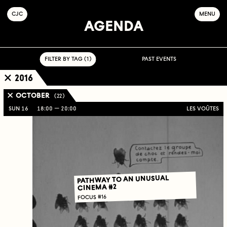
C
OLLECTIF
J
EUNE
C
INÉMA
MENU
AGENDA
FILTER BY TAG ( 1 )
PAST EVENTS
2016
OCTOBER
( 22 )
SUN 16
18:00
20:00
LES VOÛTES
PATHWAY TO AN UNUSUAL
CINEMA #2
FOCUS #16