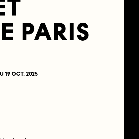
ET
E PARIS
U 19 OCT. 2025