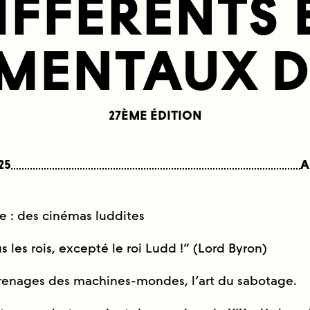
IFFÉRENTS 
MENTAUX D
27ÈME ÉDITION
25
A
e : des cinémas luddites
s les rois, excepté le roi Ludd !” (Lord Byron)
renages des machines-mondes, l’art du sabotage.