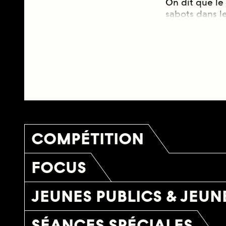
On dit que le 
sabots dans l
— c’est-à-dir
production. D
son fonctionn
En ce sens, pe
artisans et ou
contre l’intr
en signant le
de la révolte 
pas une oppos
COMPÉTITION
stratégiques,
technologies é
FOCUS
droits.
On pourrait d
JEUNES PUBLICS & JEUN
quelque chose
déréglant la 
SÉANCES SPÉCIALES
visibles ses r