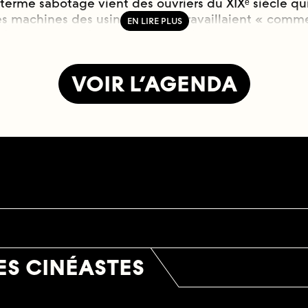
terme sabotage vient des ouvriers du XIXᵉ siècle qui
es machines des usines, ou qui travaillaient « comm
e bruyamment, lentement, maladroitement — pour ra
érégler la machine, ou en faire un usage autre, pour
ement et mettre en péril son efficacité.
VOIR L’AGENDA
ut-être que les premiers saboteurs furent les Luddit
vriers qui se révoltèrent dans l’Angleterre du début 
oduction des nouvelles machines dans les manufactu
urs sabotages au nom du fictif roi Ned Ludd, figure
ouvrière contre l’automatisation. Le sabotage des Lu
ition à la technique en soi, mais un ensemble de re
 des réponses politiques à la manière dont ces nouve
taient imposées d’en haut, reconfigurant le travail, 
ire des cinémas expérimentaux et différents qu’ils 
ES CINÉASTES
 de cette attitude. Ils sabotent, comme les Luddites
machine-cinéma, soit en la réinvestissant autrement
ouages et ses effets. En refusant les automatismes de