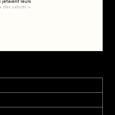
 jetaient leurs
e des sabots »
lentir la
 rendre visible
es, ces
du XIXᵉ siècle
res, souvent
 mythologisée
ddites n’était
fus
lles
les corps, les
partagent
 : soit en
, rendant
 la forme. En