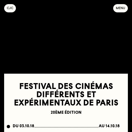
C
OLLECTIF
J
EUNE
C
INÉMA
MENU
FESTIVAL DES CINÉMAS
DIFFÉRENTS ET
EXPÉRIMENTAUX DE PARIS
20ÈME ÉDITION
DU 03.10.18
AU 14.10.18