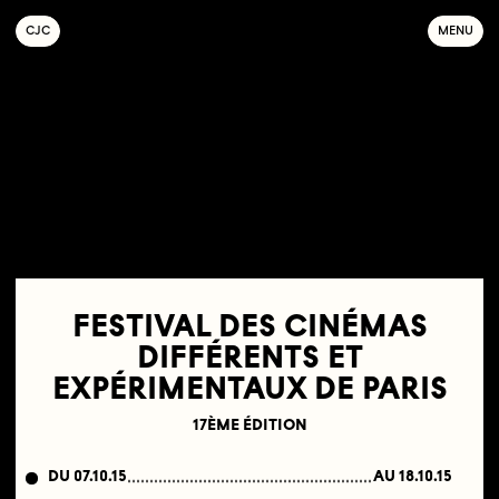
C
OLLECTIF
J
EUNE
C
INÉMA
MENU
FESTIVAL DES CINÉMAS
DIFFÉRENTS ET
EXPÉRIMENTAUX DE PARIS
17ÈME ÉDITION
DU 07.10.15
AU 18.10.15