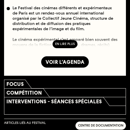
Le Festival des cinémas différents et expérimentaux
de Paris est un rendez-vous annuel international
organisé par le Collectif Jeune Cinéma, structure de
distribution et de diffusion des pratiques
expérimentales de l’image et du film.
Le cinéma expérimental s’est emparé bien souvent des
moyens de la fiction (personnages, drames, récits)
pour les mettre au service de son propre objectif : une
expression artistique libre, émancipée des attentes,
codes et regles de « l’institution cinéma ». Nous
VOIR L’AGENDA
souleverons au fil de séances focus quelques coins du
voile recouvrant la zone d’intersection entre cinéma
expérimental et cinéma de fiction.
FOCUS
COMPÉTITION
INTERVENTIONS - SÉANCES SPÉCIALES
ARTICLES LIÉS AU FESTIVAL
CENTRE DE DOCUMENTATION