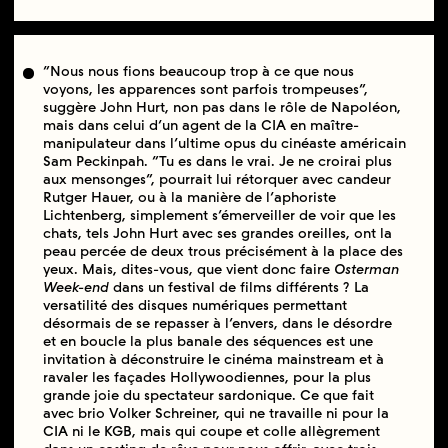
“Nous nous fions beaucoup trop à ce que nous
voyons, les apparences sont parfois trompeuses”,
suggère John Hurt, non pas dans le rôle de Napoléon,
mais dans celui d’un agent de la CIA en maître-
manipulateur dans l’ultime opus du cinéaste américain
Sam Peckinpah. “Tu es dans le vrai. Je ne croirai plus
aux mensonges”, pourrait lui rétorquer avec candeur
Rutger Hauer, ou à la manière de l’aphoriste
Lichtenberg, simplement s’émerveiller de voir que les
chats, tels John Hurt avec ses grandes oreilles, ont la
peau percée de deux trous précisément à la place des
yeux. Mais, dites-vous, que vient donc faire
Osterman
Week-end
dans un festival de films différents ? La
versatilité des disques numériques permettant
désormais de se repasser à l’envers, dans le désordre
et en boucle la plus banale des séquences est une
invitation à déconstruire le cinéma mainstream et à
ravaler les façades Hollywoodiennes, pour la plus
grande joie du spectateur sardonique. Ce que fait
avec brio Volker Schreiner, qui ne travaille ni pour la
CIA ni le KGB, mais qui coupe et colle allègrement