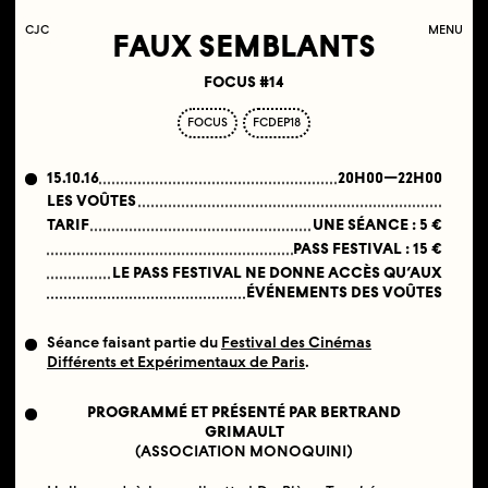
C
OLLECTIF
J
EUNE
C
INÉMA
MENU
FAUX SEMBLANTS
FOCUS #14
FOCUS
FCDEP18
15.10.16
20H00—22H00
LES VOÛTES
TARIF
UNE SÉANCE : 5 €
PASS FESTIVAL : 15 €
LE PASS FESTIVAL NE DONNE ACCÈS QU’AUX
ÉVÉNEMENTS DES VOÛTES
Séance faisant partie du
Festival des Cinémas
Différents et Expérimentaux de Paris
.
PROGRAMMÉ ET PRÉSENTÉ PAR BERTRAND
GRIMAULT
(ASSOCIATION MONOQUINI)