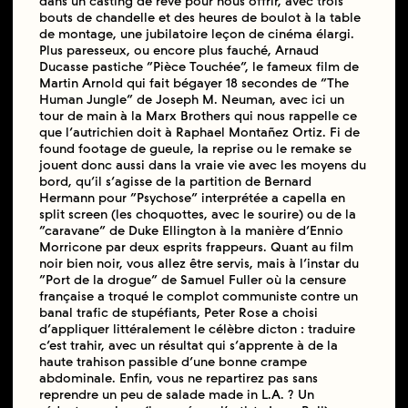
dans un casting de rêve pour nous offrir, avec trois
bouts de chandelle et des heures de boulot à la table
de montage, une jubilatoire leçon de cinéma élargi.
Plus paresseux, ou encore plus fauché, Arnaud
Ducasse pastiche “Pièce Touchée”, le fameux film de
Martin Arnold qui fait bégayer 18 secondes de “The
Human Jungle” de Joseph M. Neuman, avec ici un
tour de main à la Marx Brothers qui nous rappelle ce
que l’autrichien doit à Raphael Montañez Ortiz. Fi de
found footage de gueule, la reprise ou le remake se
jouent donc aussi dans la vraie vie avec les moyens du
bord, qu’il s’agisse de la partition de Bernard
Hermann pour “Psychose” interprétée a capella en
split screen (les choquottes, avec le sourire) ou de la
“caravane” de Duke Ellington à la manière d’Ennio
Morricone par deux esprits frappeurs. Quant au film
noir bien noir, vous allez être servis, mais à l’instar du
“Port de la drogue” de Samuel Fuller où la censure
française a troqué le complot communiste contre un
banal trafic de stupéfiants, Peter Rose a choisi
d’appliquer littéralement le célèbre dicton : traduire
c’est trahir, avec un résultat qui s’apprente à de la
haute trahison passible d’une bonne crampe
abdominale. Enfin, vous ne repartirez pas sans
reprendre un peu de salade made in L.A. ? Un