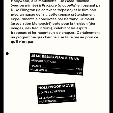
Hollywood, à la moulinette ! De
Pièce Touchée
(version mimée) à
Psychose
(
a capella
) en passant par
Duke Ellington (la caravane trépasse) et le film noir
avec un nuage de lait, cette séance prétendument
expé- rimentale concoctée par Bertrand Grimault
(association Monoquini) opte pour la trahison (des
images, des traductions), célèbrant les esprits
frappeurs et les raconteurs de craques. Certainement
un programme qui cherche à se faire passer pour ce
qu’il n’est pas.
JE ME RESSERVIRAI BIEN UN...
ARNAUD DUCASSE
FRANCE
2002
NUMÉRIQUE
2’20
HOLLYWOOD MOVIE
VOLKER SCHREINER
2012
ALLEMAGNE
7’
NUMÉRIQUE