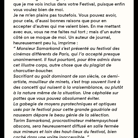
que je me vois inclus dans votre Festival, puisque enfin
vous voulez bien de moi.
Je ne m’en plains pas toutefois. Vous pouvez avoir,
pour cela, d’aussi bonnes raisons que pour en
accepter d’autres qui me valent bien. En me mettant
avec eux, vous ne me faites nul tort ; mais d’un autre
côté on se moque de moi. Un auteur de journal,
heureusement peu lu, imprime :
“ Monsieur Samarkand s’est présenté au festival des
cinémas différents de Paris, qui l‘a accepté presque
unanimement. Il faut pourtant, pour être admis dans
cet illustre corps, autre chose que du plagiat de
charcutier-boucher.
Sacrifiant au goût dominant de son siècle, ce demi-
artiste, mouilleur de minets, s’est trop souvent livré à
des concetti qui nuisent à la vraisemblance, ou plutôt
à la nature même de la situation. Une céphalée sur
pattes que vous pouvez absolument éviter.
La gabegie de moyens pyrotechniques et optiques
usés par le festival pour cette grande gaudriole ad
nauseam dépare le beau génie de la sélection.
Tarim Samarkand, procrastinateur métempsychosé
abscons, sera heureusement diffusé en salle fermée
aux mineurs et loin des haut-lieux du festival, bien
caché dans une voûte inaccessible. ”