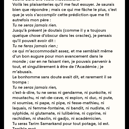
Voilà les plaisanteries qu’il me faut essuyer. Je saurais
bien que répondre ; mais ce qui me fâche le plus, c’est
que je vois s’accomplir cette prédiction que me fit
autrefois mon père :
Tu ne seras jamais rien.
Jusqu’à présent je doutais (comme il y a toujours
quelque chose d’obscur dans les oracles), je pensais
qu’il pouvait avoir dit :
Tu ne feras jamais rien ;
ce qui m’accommodait assez, et me semblait même
d’un bon augure pour mon avancement dans le
monde ; car en ne faisant rien, je pouvais parvenir à
tout, et singulièrement à être de l’Académie ; je
m’abusais.
Le bonhomme sans doute avait dit, et rarement il se
trompa :
Tu ne seras jamais rien,
c’est-à-dire, tu ne seras ni gendarme, ni punkoïte, ni
moustachu, ni rat-de-cave, ni espion, ni duc, ni pute,
ni soumise, ni pape, ni pipe, ni fesse-mathieu, ni
laquais, ni femme-fontaine, ni bandit, ni nudiste, ni
sylphide, ni glutamate, ni lulibérine, ni cyprine, ni
rachidien, ni shaolin, ni gadjo, ni académicien.
Tu seras Tarim Samarkand pour tout potage, id est.
Terrible mot.