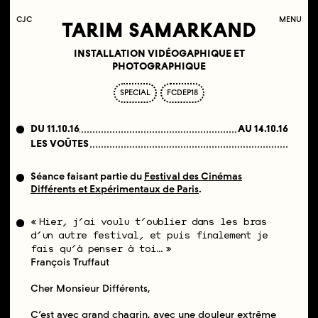
C
OLLECTIF
J
EUNE
C
INÉMA
MENU
TARIM SAMARKAND
INSTALLATION VIDÉOGAPHIQUE ET
PHOTOGRAPHIQUE
SPECIAL
FCDEP18
DU 11.10.16
AU 14.10.16
LES VOÛTES
Séance faisant partie du
Festival des Cinémas
Différents et Expérimentaux de Paris
.
Hier, j’ai voulu t’oublier dans les bras
d’un autre festival, et puis finalement je
fais qu’à penser à toi…
François Truffaut
Cher Monsieur Différents,
C’est avec grand chagrin, avec une douleur extrême